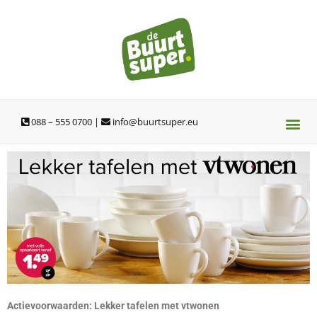
Ga
naar
de
inhoud
088 – 555 0700 |
info@buurtsuper.eu
Actievoorwaarden: Lekker tafelen met vtwonen