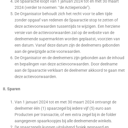
De Spaaractie loopt van 1 januari 2024 tot en met 30 maart
2024 (verder te noemen: “de Actieperiode”).
De Organisator behoudt zich het recht voor te allen tijde
zonder opgaaf van redenen de Spaaractie stop te zetten of
deze actievoorwaarden tussentijds te wijzigen. Een herziene
versie van de actievoorwaarden zal op de website van de
deelnemende supermarkten worden geplaatst, voorzien van
een datum. Vanaf deze datum zijn de deelnemers gebonden
aan de gewijzigde actie voorwaarden.
De Organisator en de deelnemers zijn gebonden aan de inhoud
en bepalingen van deze actievoorwaarden. Door deelname
aan de Spaaractie verklaart de deelnemer akkoord te gaan met
deze actievoorwaarden.
II. Sparen
Van 1 januari 2024 tot en met 30 maart 2024 ontvangt de
deelnemer één (1) spaarzegel bij iedere vijf (5) euro aan
Producten per transactie, of een extra zegel bij in de folder
aangegeven spaarkoopjes bij alle deelnemende winkels.
De spaarzegels kunnen uitsluitend fysiek gespaard en