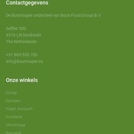
Contactgegevens
De Buurtsuper onderdeel van Boon Food Group B.V.
Saffier 300
3316 LN Dordrecht
The Netherlands
+31 885 550 700
info@buurtsuper.eu
Onze winkels
Ezinge
Kampen
Kapel_Avezaath
Kruisland
Minnertsga
Reeuwijk