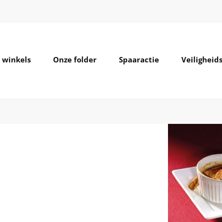
 winkels
Onze folder
Spaaractie
Veilighei