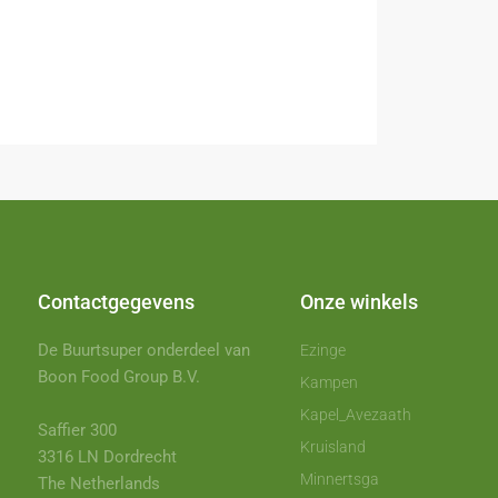
Contactgegevens
Onze winkels
De Buurtsuper onderdeel van
Ezinge
Boon Food Group B.V.
Kampen
Kapel_Avezaath
Saffier 300
Kruisland
3316 LN Dordrecht
Minnertsga
The Netherlands