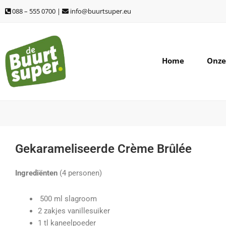
Ga
088 – 555 0700 |
info@buurtsuper.eu
naar
de
inhoud
Home
Onze
Gekarameliseerde Crème Brûlée
Ingrediënten
(4 personen)
500 ml slagroom
2 zakjes vanillesuiker
1 tl kaneelpoeder