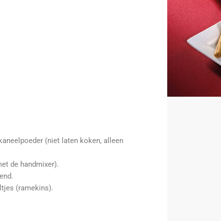
aneelpoeder (niet laten koken, alleen
met de handmixer).
end.
tjes (ramekins).