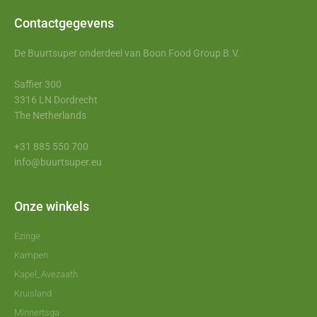
Contactgegevens
De Buurtsuper onderdeel van Boon Food Group B.V.
Saffier 300
3316 LN Dordrecht
The Netherlands
+31 885 550 700
info@buurtsuper.eu
Onze winkels
Ezinge
Kampen
Kapel_Avezaath
Kruisland
Minnertsga