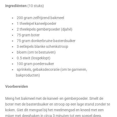
Ingrediënten
(10 stuks)
200 gram zelfrijzend bakmeel
1 theelepel kaneelpoeder
2 theelepels gemberpoeder (djahé)
75 gram boter
75 gram donkerbruine basterdsuiker
3 eetlepels blanke schenkstroop
bloem (om te bestuiven)
0.5 eiwit (losgeklopt)
100 gram poedersuiker
sprinkels, gebaksdecoratie (om te garneren,
bakproducten)
Voorbereiden
Meng het bakmeel met de kaneel- en gemberpoeder. Smelt de
boter met de basterdsuiker en stroop op een lage stand zonder te
koken. Giet dit mengsel bij het meelmengsel en kneed met een
mixer met deeghaken in circa 3 minuten tot een soepel deeg.