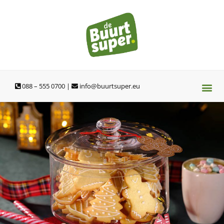
Ga
naar
de
inhoud
088 – 555 0700 |
info@buurtsuper.eu