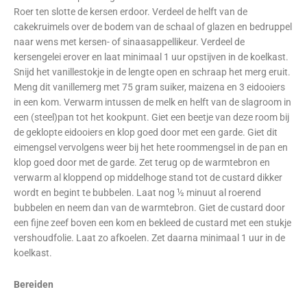
Roer ten slotte de kersen erdoor. Verdeel de helft van de
cakekruimels over de bodem van de schaal of glazen en bedruppel
naar wens met kersen- of sinaasappellikeur. Verdeel de
kersengelei erover en laat minimaal 1 uur opstijven in de koelkast.
Snijd het vanillestokje in de lengte open en schraap het merg eruit.
Meng dit vanillemerg met 75 gram suiker, maizena en 3 eidooiers
in een kom. Verwarm intussen de melk en helft van de slagroom in
een (steel)pan tot het kookpunt. Giet een beetje van deze room bij
de geklopte eidooiers en klop goed door met een garde. Giet dit
eimengsel vervolgens weer bij het hete roommengsel in de pan en
klop goed door met de garde. Zet terug op de warmtebron en
verwarm al kloppend op middelhoge stand tot de custard dikker
wordt en begint te bubbelen. Laat nog ½ minuut al roerend
bubbelen en neem dan van de warmtebron. Giet de custard door
een fijne zeef boven een kom en bekleed de custard met een stukje
vershoudfolie. Laat zo afkoelen. Zet daarna minimaal 1 uur in de
koelkast.
Bereiden