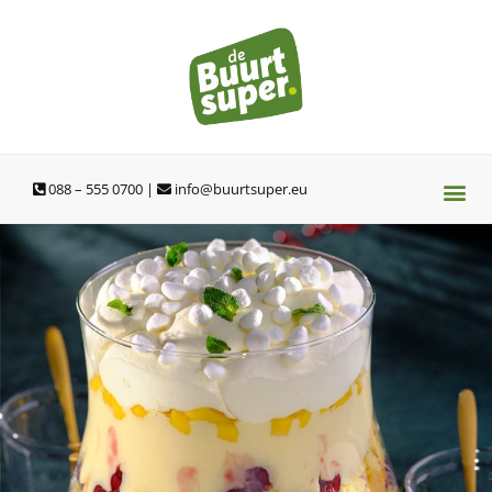
Ga
naar
de
inhoud
088 – 555 0700 |
info@buurtsuper.eu