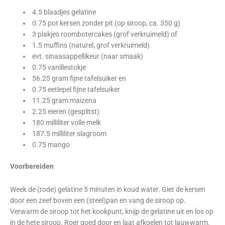
4.5 blaadjes gelatine
0.75 pot kersen zonder pit (op siroop, ca. 350 g)
3 plakjes roombotercakes (grof verkruimeld) of
1.5 muffins (naturel, grof verkruimeld)
evt. sinaasappellikeur (naar smaak)
0.75 vanillestokje
56.25 gram fijne tafelsuiker en
0.75 eetlepel fijne tafelsuiker
11.25 gram maizena
2.25 eieren (gesplitst)
180 milliliter volle melk
187.5 milliliter slagroom
0.75 mango
Voorbereiden
Week de (rode) gelatine 5 minuten in koud water. Giet de kersen
door een zeef boven een (steel)pan en vang de siroop op.
Verwarm de siroop tot het kookpunt, knijp de gelatine uit en los op
in de hete siroop. Roer goed door en laat afkoelen tot lauwwarm.