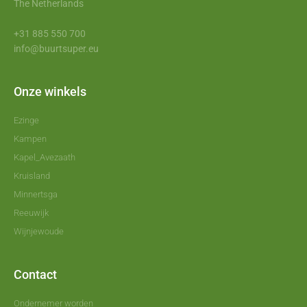
The Netherlands
+31 885 550 700
info@buurtsuper.eu
Onze winkels
Ezinge
Kampen
Kapel_Avezaath
Kruisland
Minnertsga
Reeuwijk
Wijnjewoude
Contact
Ondernemer worden